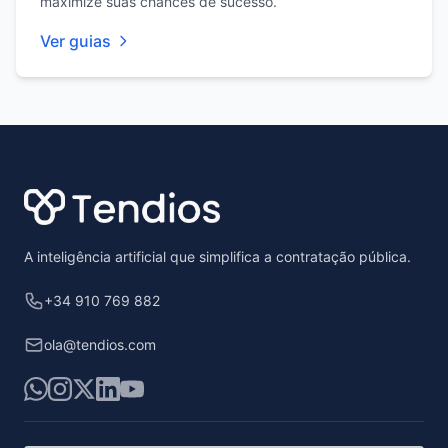
maximize suas chances de sucesso.
Ver guias
Footer
A inteligência artificial que simplifica a contratação pública.
+34 910 769 882
ola@tendios.com
WhatsApp
Instagram
X
LinkedIn
YouTube