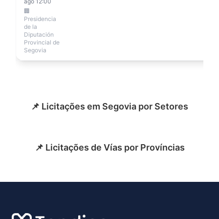
ago 12:00
🏢
Presidencia
de la
Diputación
Provincial de
Segovia
📌 Licitações em Segovia por Setores
📌 Licitações de Vías por Províncias
Footer