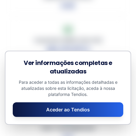
0.00
Orçamento Médio (sem IVA)
382,374.875 €
Ver informações completas e
atualizadas
Para aceder a todas as informações detalhadas e
Desconto Médio
atualizadas sobre esta licitação, aceda à nossa
0.00%
plataforma Tendios.
Aceder ao Tendios
Valor Total Adjudicado