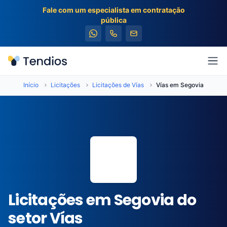
Fale com um especialista em contratação
pública
Tendios
Abr
Início
Licitações
Licitações de Vías
Vías em Segovia
📍
Licitações em Segovia do
setor Vías