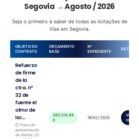
Segovia → Agosto / 2026
Seja o primeiro a saber de todas as licitações de
Vías em Segovia.
OBJETO DO
ORÇAMENTO
Nº
DETALHE
CONTRATO
BASE
EXPEDIENTE
Refuerzo
de firme
de la
ctra. nº
32 de
fuente el
olmo de
382.374,89
Ver
isc...
9692/2026
€
mais
⏱️
Prazo de
apresentação
de ofertas:
25