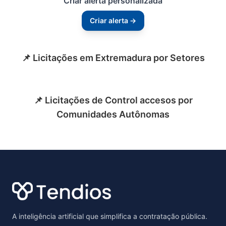
Criar alerta personalizada
Criar alerta →
📌 Licitações em Extremadura por Setores
📌 Licitações de Control accesos por
Comunidades Autônomas
Footer
A inteligência artificial que simplifica a contratação pública.