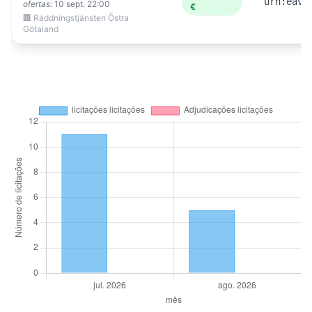
urn:eavr
ofertas:
10 sept. 22:00
€
🏢 Räddningstjänsten Östra
Götaland