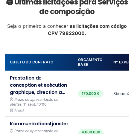
🖨️ Últimas licitações para Serviços
de composição
Seja o primeiro a conhecer
as licitações com código
CPV 79822000.
ORÇAMENTO
OBJETO DO CONTRATO
Nº EXPEDI
BASE
Prestation de
conception et exécution
graphique, direction a...
170.000 €
3boamp26
⏱️
Prazo de apresentação de
ofertas:
11 sept. 10:00
🏢 Anact
Kommunikationstjänster
⏱️
Prazo de apresentação de
4.000.000