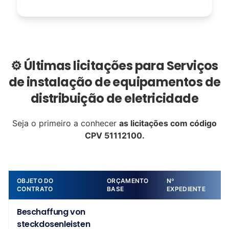
⚙️ Últimas licitações para Serviços
de instalação de equipamentos de
distribuição de eletricidade
Seja o primeiro a conhecer
as licitações com código
CPV 51112100.
OBJETO DO
ORÇAMENTO
Nº
D
CONTRATO
BASE
EXPEDIENTE
Beschaffung von
steckdosenleisten