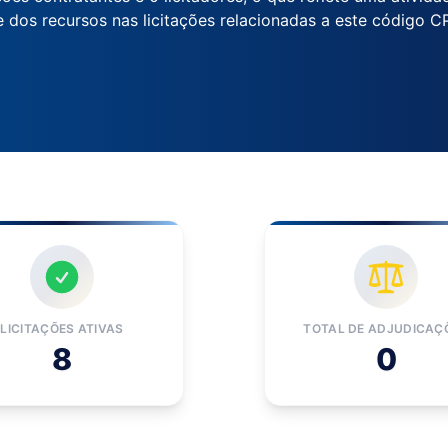
 dos recursos nas licitações relacionadas a este código C
LICITAÇÕES ATIVAS
TOTAL DE ADJUDICAÇ
8
0