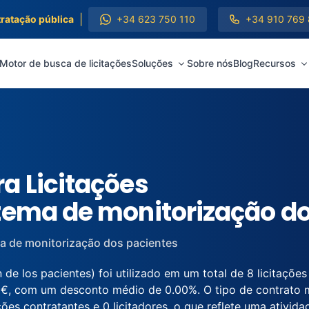
|
tratação pública
+34 623 750 110
+34 910 769
Motor de busca de licitações
Soluções
Sobre nós
Blog
Recursos
a Licitações
tema de monitorização d
a de monitorização dos pacientes
 los pacientes) foi utilizado em um total de 8 licitações
 €, com um desconto médio de 0.00%. O tipo de contrato 
ções contratantes e 0 licitadores, o que reflete uma ativid