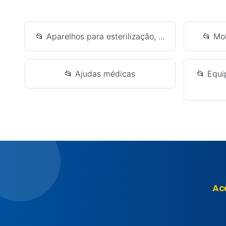
📂 Aparelhos para esterilização, ...
📂 Mo
📂 Ajudas médicas
📂 Equi
Ac