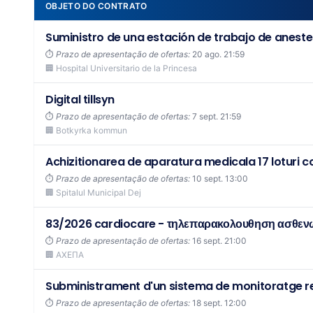
OBJETO DO CONTRATO
Suministro de una estación de trabajo de aneste
⏱️
Prazo de apresentação de ofertas:
20 ago. 21:59
🏢 Hospital Universitario de la Princesa
Digital tillsyn
⏱️
Prazo de apresentação de ofertas:
7 sept. 21:59
🏢 Botkyrka kommun
Achizitionarea de aparatura medicala 17 loturi co
⏱️
Prazo de apresentação de ofertas:
10 sept. 13:00
🏢 Spitalul Municipal Dej
83/2026 cardiocare - τηλεπαρακολουθηση ασθεν
⏱️
Prazo de apresentação de ofertas:
16 sept. 21:00
🏢 ΑΧΕΠΑ
Subministrament d'un sistema de monitoratge re
⏱️
Prazo de apresentação de ofertas:
18 sept. 12:00