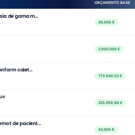
ORÇAMENTO BASE
sia de gama m...
36.000 €
2.000.000 €
nform caiet...
773.940,52 €
ων
225.959,68 €
mot de pacient...
42.000 €