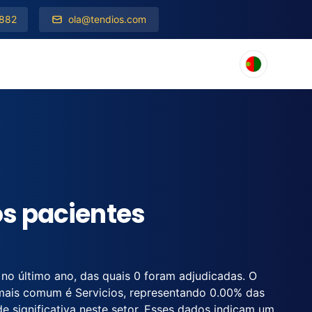
 882
ola@tendios.com
os pacientes
 no último ano, das quais 0 foram adjudicadas. O
mais comum é Servicios, representando 0.00% das
ade significativa neste setor. Esses dados indicam um