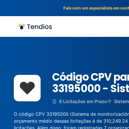
Fale com um especialista em con
Tendios
Código CPV par
❤️
33195000 - Sis
8 Licitações em Prazo
Sistem
O código CPV 33195000 (Sistema de monitorización de
orçamento médio dessas licitações é de 310,249.24
licitações. Além disso, foram registradas 7 organiza