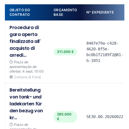
OBJETO DO
ORÇAMENTO
Nº EXPEDIENTE
CONTRATO
BASE
Procedura di
gara aperta
finalizzata all'
8407e79a-c428-
acquisto di
4620-8f5e-
311.000 €
arredi...
bc0b1f2189f2@81-
G-1051
⏱️
Prazo de
apresentação de
ofertas:
4 sept. 10:00
🏢 Comune di Fondi
Bereitstellung
von tank- und
ladekarten für
den bezug von
285.000
kr...
SE30.00.20260022
€
⏱️
Prazo de