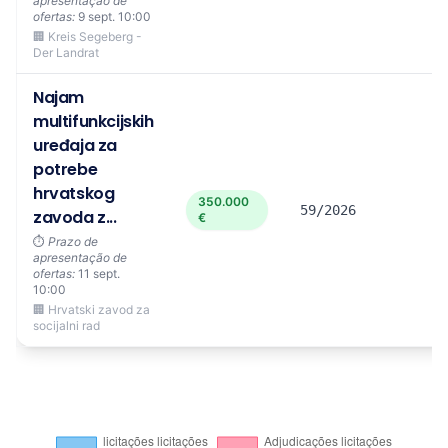
apresentação de
ofertas:
9 sept. 10:00
🏢 Kreis Segeberg -
Der Landrat
Najam
multifunkcijskih
uređaja za
potrebe
hrvatskog
350.000
59/2026
zavoda z...
€
⏱️
Prazo de
apresentação de
ofertas:
11 sept.
10:00
🏢 Hrvatski zavod za
socijalni rad