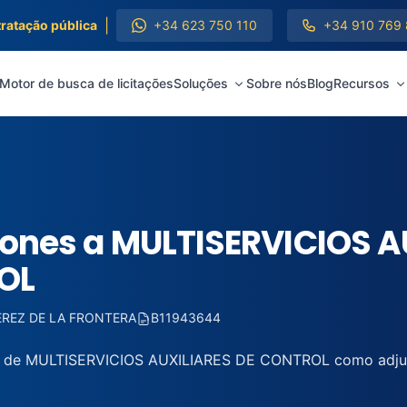
|
tratação pública
+34 623 750 110
+34 910 769
Motor de busca de licitações
Soluções
Sobre nós
Blog
Recursos
ciones a MULTISERVICIOS A
OL
EREZ DE LA FRONTERA
B11943644
l de MULTISERVICIOS AUXILIARES DE CONTROL como adjudi