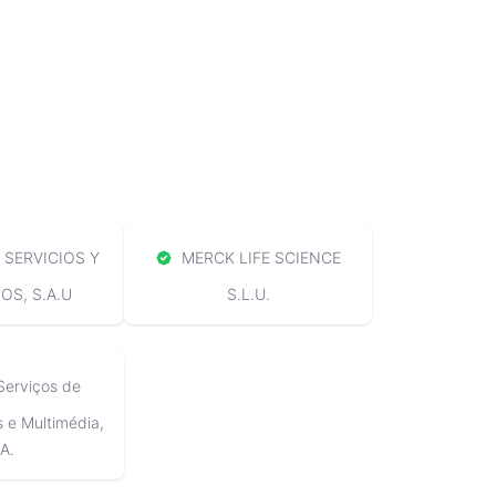
SERVICIOS Y
MERCK LIFE SCIENCE
S, S.A.U
S.L.U.
Serviços de
e Multimédia,
A.