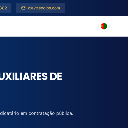
 882
ola@tendios.com
UXILIARES DE
catário em contratação pública.