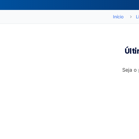
Início
L
Últ
Seja o 