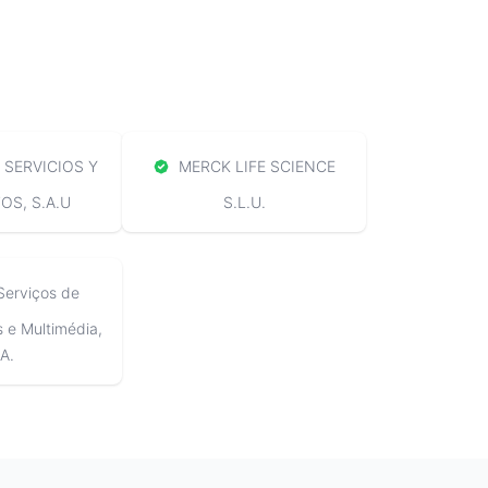
SERVICIOS Y
MERCK LIFE SCIENCE
S, S.A.U
S.L.U.
Serviços de
e Multimédia,
A.