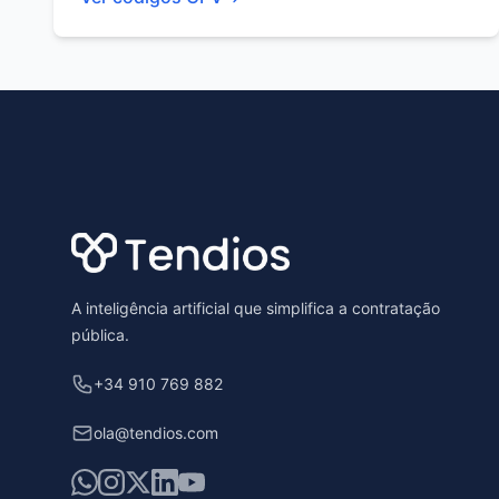
Footer
A inteligência artificial que simplifica a contratação
pública.
+34 910 769 882
ola@tendios.com
WhatsApp
Instagram
X
LinkedIn
YouTube