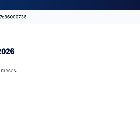
d7c86000736
2026
2 meses.