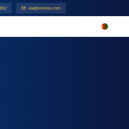
 882
ola@tendios.com