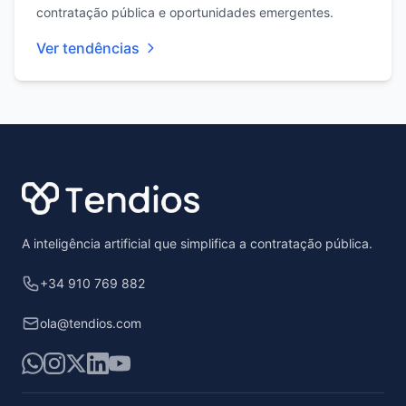
contratação pública e oportunidades emergentes.
Ver tendências
Footer
A inteligência artificial que simplifica a contratação pública.
+34 910 769 882
ola@tendios.com
WhatsApp
Instagram
X
LinkedIn
YouTube