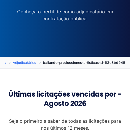
Conheça o perfil de como adjudicatário em
contratação pública.
ções
Adjudicatários
bailando-producciones-artisticas-sl-63e8bd945
Últimas licitações vencidas por -
Agosto 2026
Seja o primeiro a saber de todas as licitações para
nos últimos 12 meses.