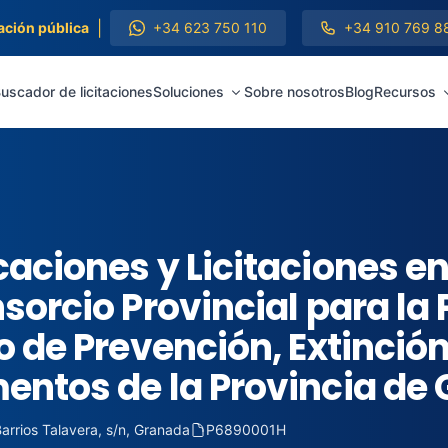
|
ación pública
+34 623 750 110
+34 910 769 8
uscador de licitaciones
Soluciones
Sobre nosotros
Blog
Recursos
aciones y Licitaciones e
sorcio Provincial para la 
o de Prevención, Extinció
entos de la Provincia de
Barrios Talavera, s/n, Granada
P6890001H