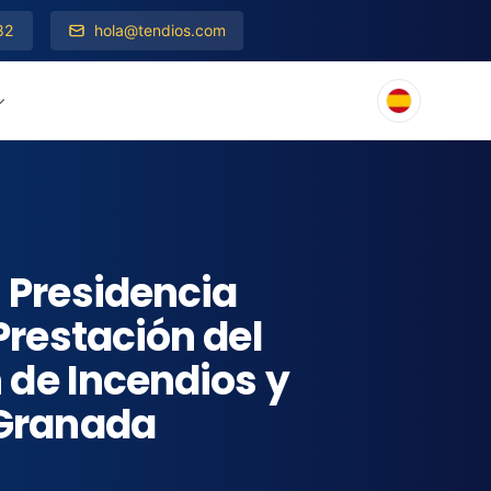
82
hola@tendios.com
n Presidencia
Prestación del
n de Incendios y
 Granada