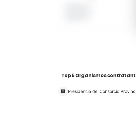
Publicados: 1
En proceso: 0
Desiertos: 0
Top 5 Organismos contratant
🏢