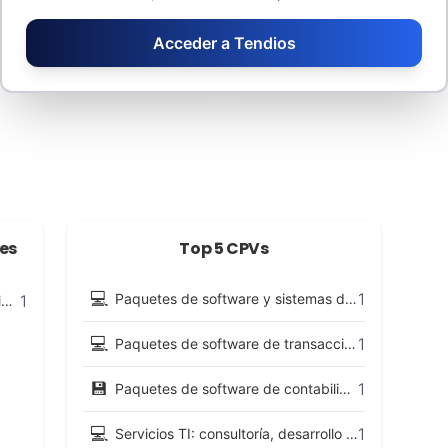
Adjudicado: 0 €
Tasa de descuento: 0%
Contratos menores: 0 €
Número de licitadores: 0
Acceder a Tendios
Valor estimado: 108.400 €
Número de lotes: 0
es
Top 5 CPVs
💻
1
Paquetes de software y sistemas de información
1
Presidencia del Consorcio Provincial para la Prestación del Servicio de Prevención, Extinción de Incendios y Salvamentos de la Provincia de Granada
💻
1
Paquetes de software de transacciones comerciales y personales
💾
1
Paquetes de software de contabilización del tiempo o recursos humanos
💻
1
Servicios TI: consultoría, desarrollo de software, Internet y apoyo