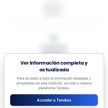
Publicados: 1
En proceso: 1
Desiertos: 0
Presupuestos
58.093 €
Ver información completa y
Adjudicado: 0 €
actualizada
Contratos menores: 0 €
Valor estimado: 58.093 €
Para acceder a toda la información detallada y
actualizada de esta licitación, accede a nuestra
plataforma Tendios.
Acceder a Tendios
Promedios