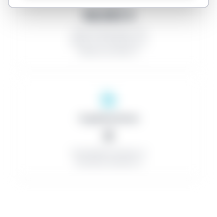
58.093 €
Tasa de descuento: 0%
Número de licitadores: 0
Número de lotes: 0
Organizaciones
0
Contratistas exitosos: 0
Contratos menores: 0