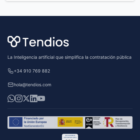
Footer
La Inteligencia artificial que simplifica la contratación pública
+34 910 769 882
hola@tendios.com
WhatsApp
Instagram
X
LinkedIn
YouTube