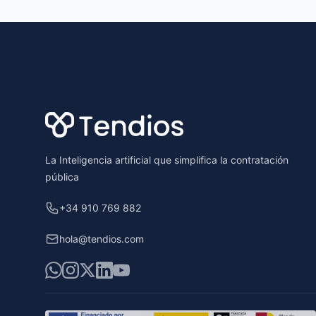
Footer
La Inteligencia artificial que simplifica la contratación
pública
+34 910 769 882
hola@tendios.com
WhatsApp
Instagram
X
LinkedIn
YouTube