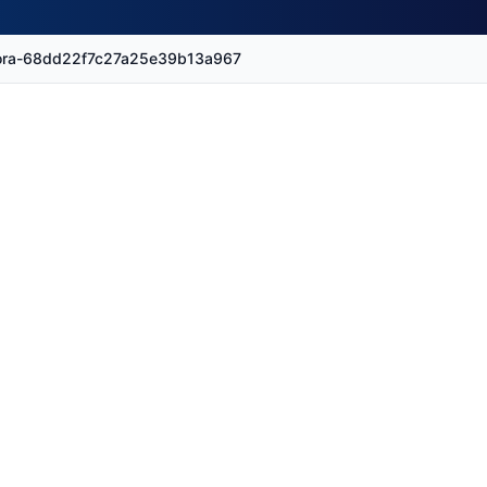
isora-68dd22f7c27a25e39b13a967