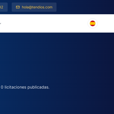
82
hola@tendios.com
n
0 licitaciones publicadas.