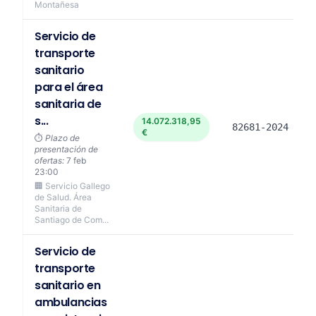
Montañesa
Servicio de
transporte
sanitario
para el área
sanitaria de
s...
14.072.318,95
82681-2024
€
⏱️
Plazo de
presentación de
ofertas:
7 feb
23:00
🏢 Servicio Gallego
de Salud. Área
Sanitaria de
Santiago de Com...
Servicio de
transporte
sanitario en
ambulancias