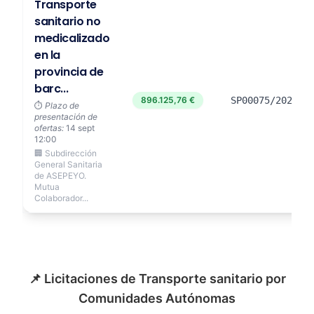
Transporte
sanitario no
medicalizado
en la
provincia de
barc...
896.125,76 €
SP00075/2026
⏱️
Plazo de
presentación de
ofertas:
14 sept
12:00
🏢 Subdirección
General Sanitaria
de ASEPEYO.
Mutua
Colaborador...
📌 Licitaciones de Transporte sanitario por
Comunidades Autónomas