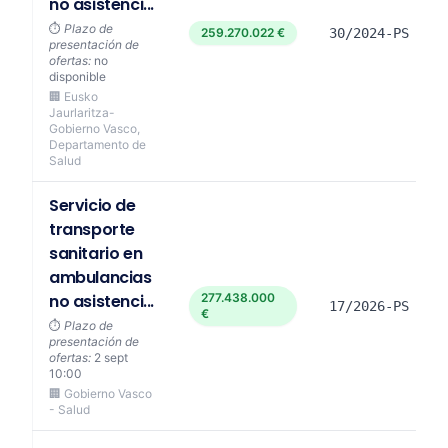
no asistenci...
⏱️
Plazo de
259.270.022 €
30/2024-PS
presentación de
ofertas:
no
disponible
🏢 Eusko
Jaurlaritza-
Gobierno Vasco,
Departamento de
Salud
Servicio de
transporte
sanitario en
ambulancias
no asistenci...
277.438.000
17/2026-PS
€
⏱️
Plazo de
presentación de
ofertas:
2 sept
10:00
🏢 Gobierno Vasco
- Salud