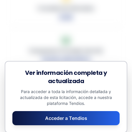
Promedio de Ofertantes
0.00
Presupuesto Promedio (sin IVA)
14,813,281.676 €
Ver información completa y
actualizada
Para acceder a toda la información detallada y
Descuento Promedio
actualizada de esta licitación, accede a nuestra
0.00%
plataforma Tendios.
Acceder a Tendios