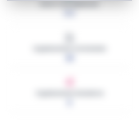
Monto Total Adjudicado
0 €
Organizaciones Contratantes
30
Organizaciones Ganadoras
0