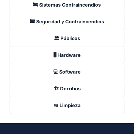
🚒 Sistemas Contraincendios
🚒 Seguridad y Contraincendios
🏛️ Públicos
🖥️ Hardware
💻 Software
🏗️ Derribos
🧼 Limpieza
Footer