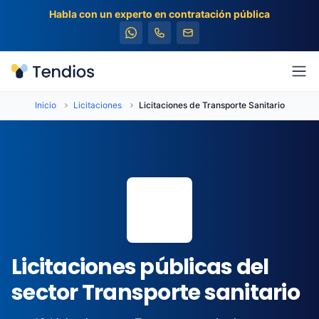
Habla con un experto en contratación pública
Tendios
Abr
Inicio
Licitaciones
Licitaciones de Transporte Sanitario
🚑
Licitaciones públicas del
sector Transporte sanitario