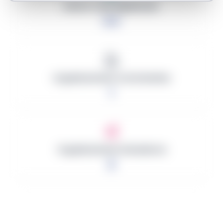
Monto Total Adjudicado
0 €
Organizaciones Contratantes
1
Organizaciones Ganadoras
0