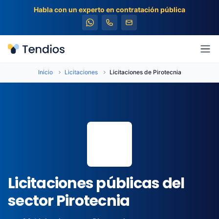
Habla con un experto en contratación pública
Tendios
Abr
Inicio
Licitaciones
Licitaciones de Pirotecnia
🎆
Licitaciones públicas del
sector Pirotecnia