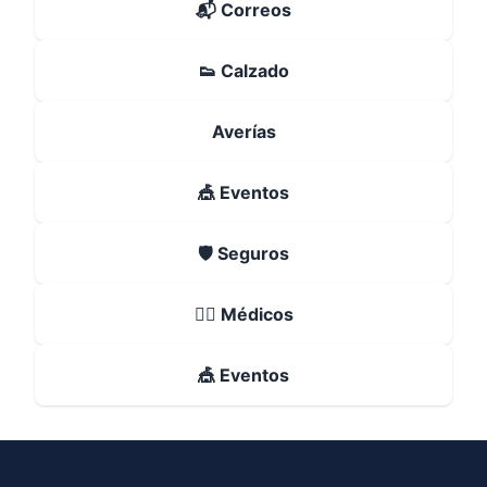
📬 Correos
👟 Calzado
Averías
🎪 Eventos
🛡️ Seguros
👨‍⚕️ Médicos
🎪 Eventos
Footer