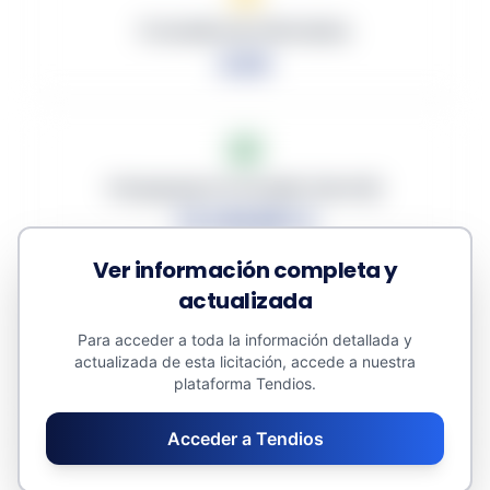
Promedio de Ofertantes
0.00
Presupuesto Promedio (sin IVA)
73,749.891 €
Ver información completa y
actualizada
Para acceder a toda la información detallada y
Descuento Promedio
actualizada de esta licitación, accede a nuestra
0.00%
plataforma Tendios.
Acceder a Tendios