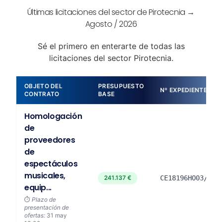
Últimas licitaciones del sector de Pirotecnia →
Agosto / 2026
Sé el primero en enterarte de todas las
licitaciones del sector Pirotecnia.
OBJETO DEL
PRESUPUESTO
Nº EXPEDIENTE
CONTRATO
BASE
Homologación
de
proveedores
de
espectáculos
musicales,
241.137 €
CE18196HO03/25
equip...
⏱️
Plazo de
presentación de
ofertas:
31 may