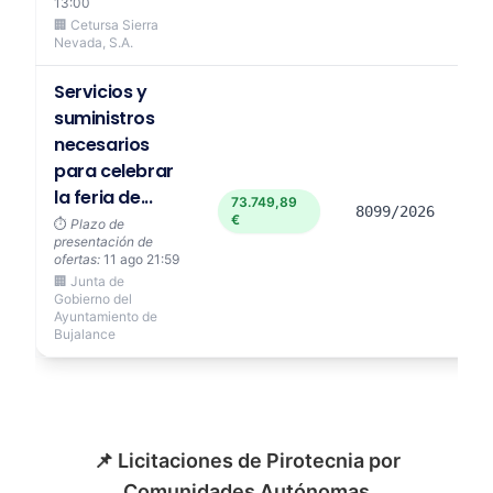
13:00
🏢 Cetursa Sierra
Nevada, S.A.
Servicios y
suministros
necesarios
para celebrar
la feria de...
73.749,89
8099/2026
€
⏱️
Plazo de
presentación de
ofertas:
11 ago 21:59
🏢 Junta de
Gobierno del
Ayuntamiento de
Bujalance
📌 Licitaciones de Pirotecnia por
Comunidades Autónomas