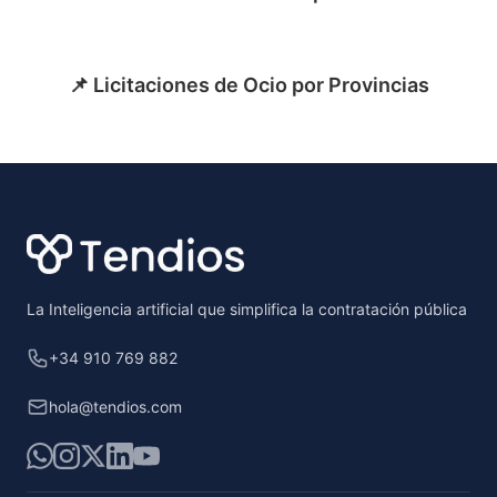
📌 Licitaciones de Ocio por Provincias
Footer
La Inteligencia artificial que simplifica la contratación pública
+34 910 769 882
hola@tendios.com
WhatsApp
Instagram
X
LinkedIn
YouTube