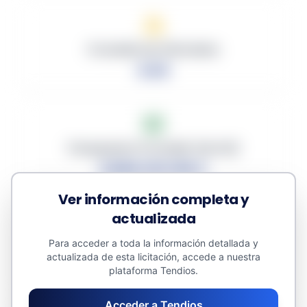
Promedio de Ofertantes
0.00
Presupuesto Promedio (sin IVA)
6,868,100.188 €
Ver información completa y
actualizada
Para acceder a toda la información detallada y
Descuento Promedio
actualizada de esta licitación, accede a nuestra
0.00%
plataforma Tendios.
Acceder a Tendios