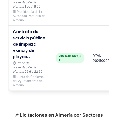
presentación de
ofertas:
1 oct 16:00
🏢 Presidencia de la
Autoridad Portuaria de
Almería
Contrato del
Servicio público
de limpieza
viaria y de
AYAL-
playas...
210.545.556,2
€
2025000231
⏱️
Plazo de
presentación de
ofertas:
29 dic 22:59
🏢 Junta de Gobierno
del Ayuntamiento de
Almería
📌 Licitaciones en Almería por Sectores