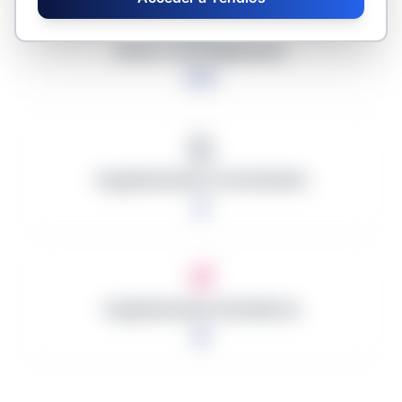
Monto Total Adjudicado
0 €
Organizaciones Contratantes
2
Organizaciones Ganadoras
0