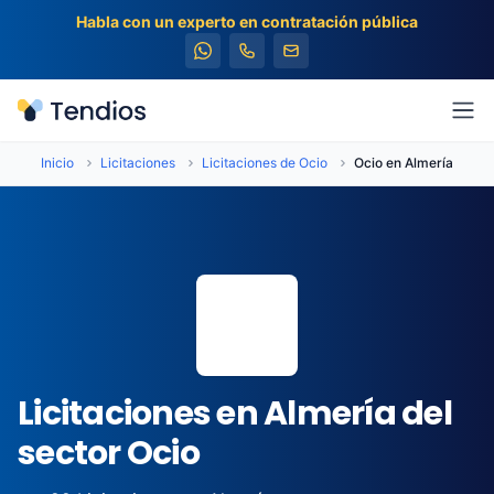
Habla con un experto en contratación pública
Tendios
Abr
Inicio
Licitaciones
Licitaciones de Ocio
Ocio en Almería
📍
Licitaciones en Almería del
sector Ocio