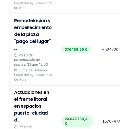
Local del Ayuntamiento
de Adra
Remodelación y
embellecimiento
de la plaza
"pago del lugar"
...
376.158,55 €
6524/2026
⏱️
Plazo de
presentación de
ofertas:
31 ago 12:00
🏢 Junta de Gobierno
Local del Ayuntamiento
de Adra
Actuaciones en
el frente litoral
en espacios
puerto-ciudad
d...
20.042.739,4
15/O/A/AL26
€
⏱️
Plazo de