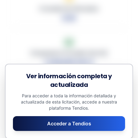
Promedio de Ofertantes
0.00
Presupuesto Promedio (sin IVA)
1,246,648.542 €
Ver información completa y
actualizada
Para acceder a toda la información detallada y
Descuento Promedio
actualizada de esta licitación, accede a nuestra
0.00%
plataforma Tendios.
Acceder a Tendios