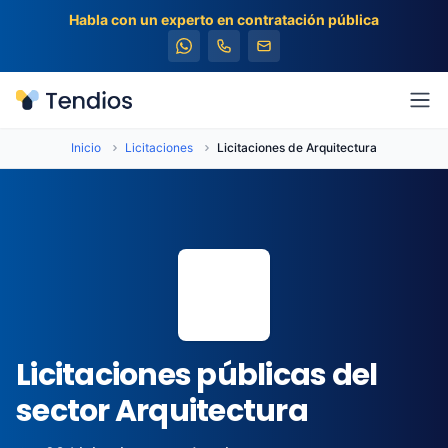
Habla con un experto en contratación pública
Tendios
Abr
Inicio
Licitaciones
Licitaciones de Arquitectura
🏛️
Licitaciones públicas del
sector Arquitectura