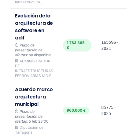
Infraestructura...
Evolución de la
arquitectura de
software en
adif
165596-
1.783.365
⏱️
Plazo de
€
2021
presentación de
ofertas:
no disponible
🏢 ADMINISTRADOR
DE
INFRAESTRUCTURAS
FERROVIARIAS (ADIF)
Acuerdo marco
arquitectura
municipal
85775-
960.000 €
⏱️
Plazo de
2025
presentación de
ofertas:
5 feb 23:00
🏢 Diputación de
Tarragona