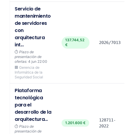
Servicio de
mantenimiento
de servidores
con
arquitectura
137.744,52
2026/7013
int...
€
⏱️
Plazo de
presentación de
ofertas:
4 jun 22:00
🏢 Gerencia de
Informática de la
Seguridad Social
Plataforma
tecnológica
para el
desarrollo de la
arquitectura...
128711-
1.201.600 €
2022
⏱️
Plazo de
presentación de