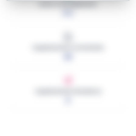
Monto Total Adjudicado
0 €
Organizaciones Contratantes
40
Organizaciones Ganadoras
0