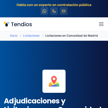
Habla con un experto en contratación pública
Tendios
Abr
Inicio
Licitaciones
Licitaciones en Comunidad de Madrid
Adjudicaciones y