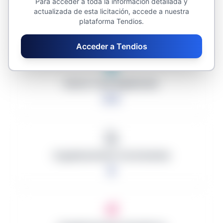
Para acceder a toda la información detallada y
Descuento Promedio
actualizada de esta licitación, accede a nuestra
plataforma Tendios.
0.00%
Acceder a Tendios
Monto Total Adjudicado
0 €
Organizaciones Contratantes
0