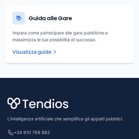
Guida alle Gare
📚
Impara come partecipare alle gare pubbliche e
massimizza le tue possibilità di successo.
Visualizza guide
Footer
L'intelligenza artificiale che semplifica gli appalti pubblici.
+34 910 769 882