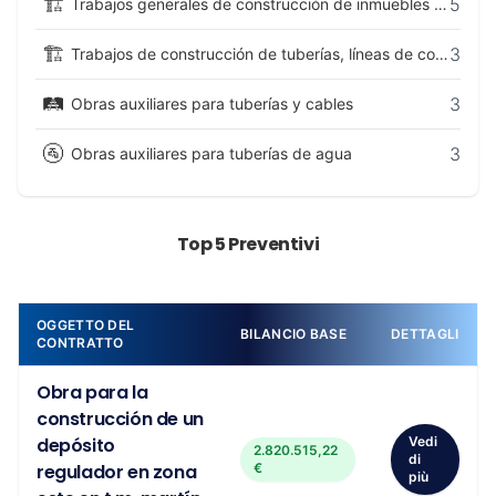
🏗️
5
Trabajos generales de construcción de inmuebles y obras de ingeniería civil
🏗️
3
Trabajos de construcción de tuberías, líneas de comunicación y líneas de conducción eléctrica, de autopistas, carreteras, aeródromos y vías férreas; trabajos de explanación
🛤️
3
Obras auxiliares para tuberías y cables
🚰
3
Obras auxiliares para tuberías de agua
Top 5 Preventivi
OGGETTO DEL
BILANCIO BASE
DETTAGLI
CONTRATTO
Obra para la
construcción de un
depósito
Vedi
2.820.515,22
di
regulador en zona
€
più