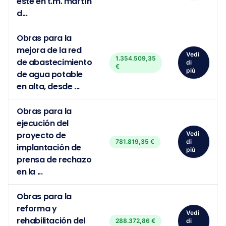
este en t.m. martín
d...
Obras para la
mejora de la red
Vedi
1.354.509,35
de abastecimiento
di
€
più
de agua potable
en alta, desde ...
Obras para la
ejecución del
proyecto de
Vedi
781.819,35 €
di
implantación de
più
prensa de rechazo
en la ...
Obras para la
reforma y
Vedi
rehabilitación del
288.372,86 €
di