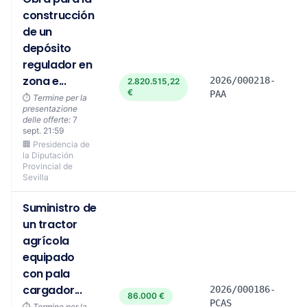
construcción
de un
depósito
regulador en
zona e...
2026/000218-
2.820.515,22
€
PAA
⏱️
Termine per la
presentazione
delle offerte:
7
sept. 21:59
🏢 Presidencia de
la Diputación
Provincial de
Sevilla
Suministro de
un tractor
agrícola
equipado
con pala
cargador...
2026/000186-
86.000 €
PCAS
⏱️
Termine per la