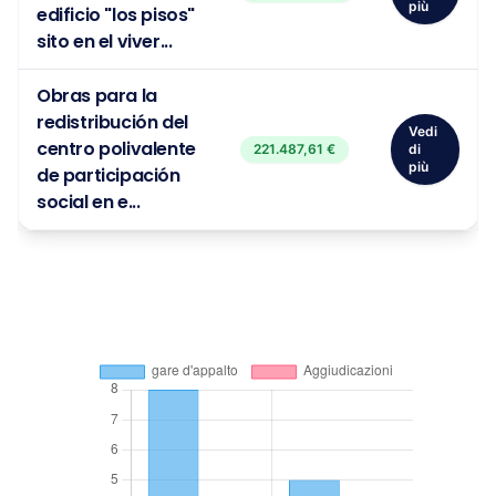
più
edificio "los pisos"
sito en el viver...
Obras para la
redistribución del
Vedi
centro polivalente
221.487,61 €
di
più
de participación
social en e...