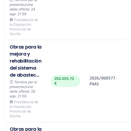
presentazione
delle offerte:
24
ago. 21:59
🏢 Presidencia de
la Diputación
Provincial de
Sevilla
Obras para la
mejora y
rehabilitación
del sistema
de abastec...
2026/000577-
202.355,72
⏱️
Termine per la
€
PAAS
presentazione
delle offerte:
28
ago. 21:59
🏢 Presidencia de
la Diputación
Provincial de
Sevilla
Obras para la