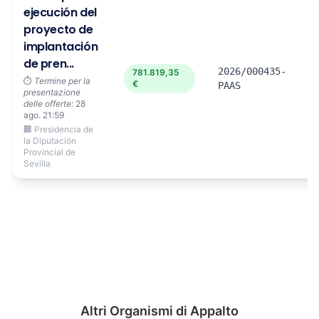
ejecución del
proyecto de
implantación
de pren...
2026/000435-
781.819,35
⏱️
Termine per la
€
PAAS
presentazione
delle offerte:
28
ago. 21:59
🏢 Presidencia de
la Diputación
Provincial de
Sevilla
Altri Organismi di Appalto