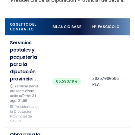
Presidencia de la Diputación Provincial de Sevilla.
OGGETTO DEL
BILANCIO BASE
N° FASCICOLO
D
CONTRATTO
Servicios
postales y
paquetería
para la
diputación
provincia...
2025/000506-
65.593,19 €
PEA
⏱️
Termine per la
presentazione
delle offerte:
31
ago. 21:59
🏢 Presidencia de
la Diputación
Provincial de
Sevilla
Obra para la