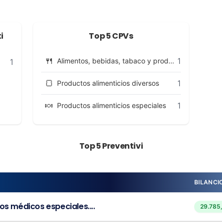
i
Top 5 CPVs
🍴
1
Alimentos, bebidas, tabaco y productos afines
1
🍞
1
Productos alimenticios diversos
🍬
1
Productos alimenticios especiales
Top 5 Preventivi
BILANCI
os médicos especiales....
29.785