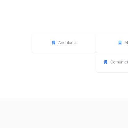
Andalucía
A
Comunida