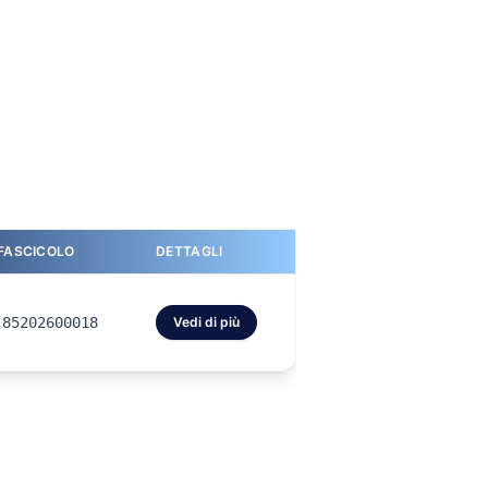
 FASCICOLO
DETTAGLI
.85202600018
Vedi di più