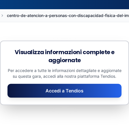
centro-de-atencion-a-personas-con-discapacidad-fisica-del
Visualizza informazioni complete e
aggiornate
Budget
Medie
Per accedere a tutte le informazioni dettagliate e aggiornate
29.786 €
29.786 €
su questa gara, accedi alla nostra piattaforma Tendios.
Importo aggiudicato: 0 €
Tasso di ribasso: 0%
Contratti minori: 0 €
Numero di offerenti: 0
Accedi a Tendios
Valore stimato: 59.572 €
Numero di lotti: 3,0