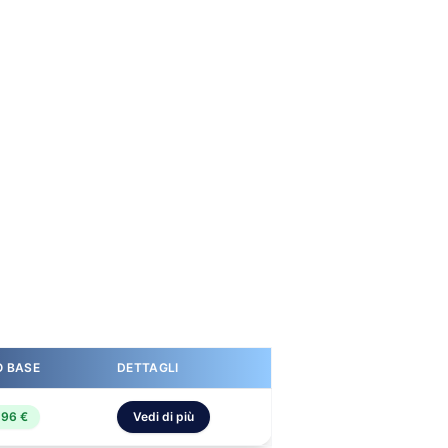
O BASE
DETTAGLI
,96 €
Vedi di più