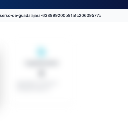
-imserso-de-guadalajara-638999200b91a1c20609577c
Organizzazioni
0
Appaltatori vincenti: 0
Contratti minori: 0