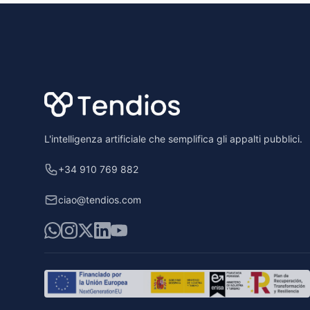
Footer
L'intelligenza artificiale che semplifica gli appalti pubblici.
+34 910 769 882
ciao@tendios.com
WhatsApp
Instagram
X
LinkedIn
YouTube