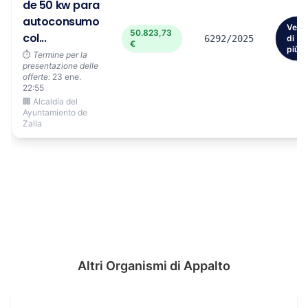
de 50 kw para
autoconsumo
Vedi
50.823,73
col...
6292/2025
di
€
più
⏱️
Termine per la
presentazione delle
offerte:
23 ene.
22:55
🏢 Alcaldía del
Ayuntamiento de
Zalla
Altri Organismi di Appalto