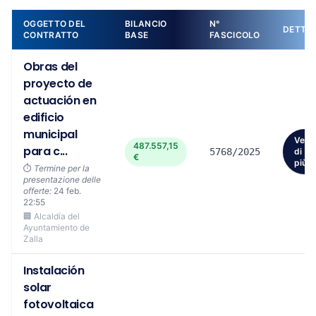
OGGETTO DEL
BILANCIO
N°
DETTAG
CONTRATTO
BASE
FASCICOLO
Obras del
proyecto de
actuación en
edificio
municipal
Vedi
487.557,15
para c...
5768/2025
di
€
più
⏱️
Termine per la
presentazione delle
offerte:
24 feb.
22:55
🏢 Alcaldía del
Ayuntamiento de
Zalla
Instalación
solar
fotovoltaica