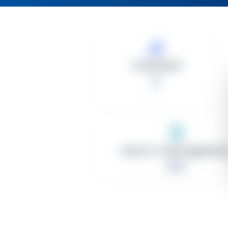
Totale Bandi
2
Importo Totale Aggiudicat
0 €