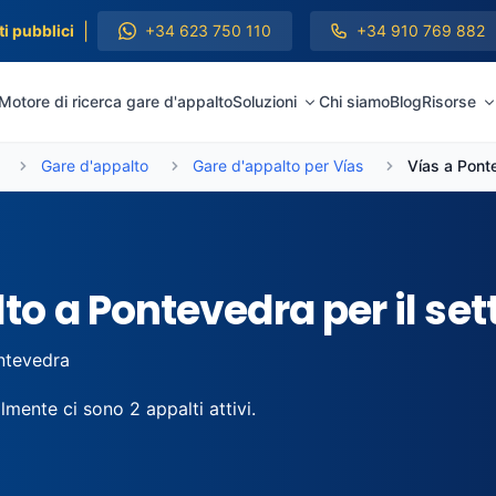
|
i pubblici
+34 623 750 110
+34 910 769 882
Motore di ricerca gare d'appalto
Soluzioni
Chi siamo
Blog
Risorse
Gare d'appalto
Gare d'appalto per Vías
Vías a Pont
to a Pontevedra per il set
tevedra
lmente ci sono 2 appalti attivi.