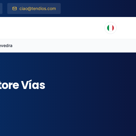
ciao@tendios.com
evedra
tore Vías