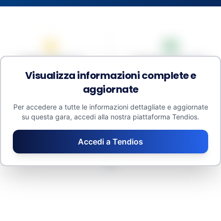
Media Offerenti
Budget Medio (IVA
Visualizza informazioni complete e
esclusa)
0.00
aggiornate
7,168,881.438 €
Per accedere a tutte le informazioni dettagliate e aggiornate
su questa gara, accedi alla nostra piattaforma Tendios.
Accedi a Tendios
o
Organizzazioni Contraenti
Or
2