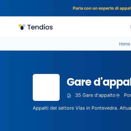
Parla con un esperto di appalt
Tendios
Home
Gare d'appal
📍
35 Gare d'appalto
Pon
Appalti del settore Vías in Pontevedra. Attua