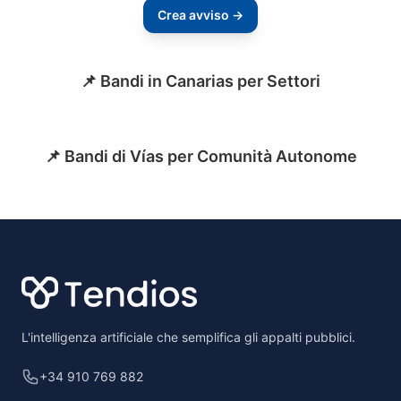
Crea avviso →
📌 Bandi in Canarias per Settori
📌 Bandi di Vías per Comunità Autonome
Footer
L'intelligenza artificiale che semplifica gli appalti pubblici.
+34 910 769 882