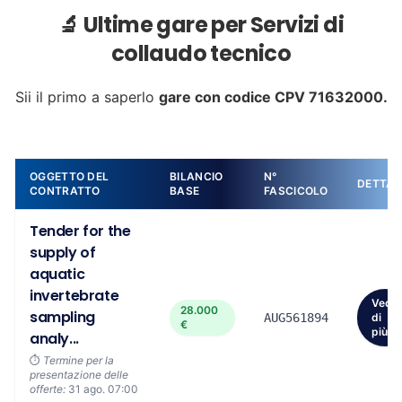
🔬 Ultime gare per Servizi di
collaudo tecnico
Sii il primo a saperlo
gare con codice CPV 71632000.
OGGETTO DEL
BILANCIO
N°
DETTAG
CONTRATTO
BASE
FASCICOLO
Tender for the
supply of
aquatic
invertebrate
Vedi
28.000
sampling
AUG561894
di
€
più
analy...
⏱️
Termine per la
presentazione delle
offerte:
31 ago. 07:00