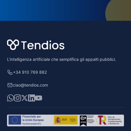
Footer
L'intelligenza artificiale che semplifica gli appalti pubblici.
+34 910 769 882
ciao@tendios.com
WhatsApp
Instagram
X
LinkedIn
YouTube