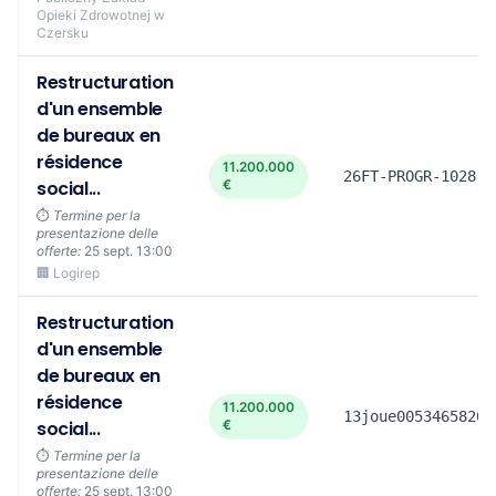
Opieki Zdrowotnej w
Czersku
Restructuration
d'un ensemble
de bureaux en
résidence
11.200.000
26FT-PROGR-1028-Z
social...
€
⏱️
Termine per la
presentazione delle
offerte:
25 sept. 13:00
🏢 Logirep
Restructuration
d'un ensemble
de bureaux en
résidence
11.200.000
13joue00534658202
social...
€
⏱️
Termine per la
presentazione delle
offerte:
25 sept. 13:00