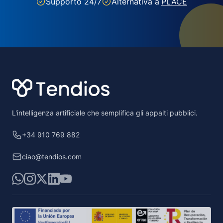
Supporto 24/7
Alternativa a
PLACE
Footer
L'intelligenza artificiale che semplifica gli appalti pubblici.
+34 910 769 882
ciao@tendios.com
WhatsApp
Instagram
X
LinkedIn
YouTube