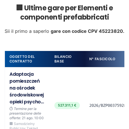
🏢 Ultime gare per Elementi e
componenti prefabbricati
Sii il primo a saperlo
gare con codice CPV 45223820.
OGGETTO DEL
BILANCIO
N° FASCICOLO
CONTRATTO
BASE
Adaptacja
pomieszczeń
na ośrodek
środowiskowej
opieki psycho...
527.311,1 €
2026/BZP00375928/
⏱️
Termine per la
presentazione delle
offerte:
21 ago. 10:00
🏢 Samodzielny
Publiczny Zakład