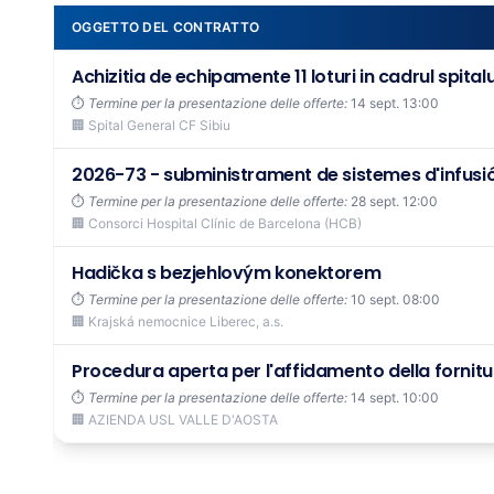
OGGETTO DEL CONTRATTO
Achizitia de echipamente 11 loturi in cadrul spitalu
⏱️
Termine per la presentazione delle offerte:
14 sept. 13:00
🏢 Spital General CF Sibiu
2026-73 - subministrament de sistemes d'infusió
⏱️
Termine per la presentazione delle offerte:
28 sept. 12:00
🏢 Consorci Hospital Clínic de Barcelona (HCB)
Hadička s bezjehlovým konektorem
⏱️
Termine per la presentazione delle offerte:
10 sept. 08:00
🏢 Krajská nemocnice Liberec, a.s.
Procedura aperta per l'affidamento della fornitura
⏱️
Termine per la presentazione delle offerte:
14 sept. 10:00
🏢 AZIENDA USL VALLE D'AOSTA