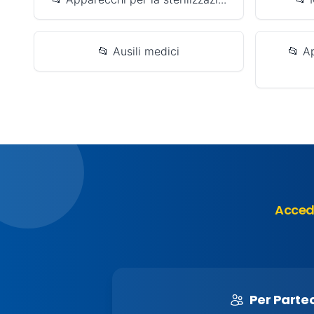
📂 Ausili medici
📂 A
Accedi
Per Parte