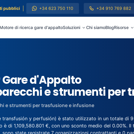
|
i pubblici
+34 623 750 110
+34 910 769 882
Motore di ricerca gare d'appalto
Soluzioni
Chi siamo
Blog
Risorse
 Gare d'Appalto
arecchi e strumenti per t
i e strumenti per trasfusione e infusione
ansfusión y perfusión) è stato utilizzato in un totale di 9 
o è di 1,109,580.801 €, con uno sconto medio del 0.00%. Il 
sono state registrate 7 organizzazioni contrattanti e 0 parteci