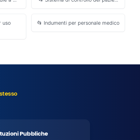
r uso
📂 Indumenti per personale medico
stesso
ituzioni Pubbliche