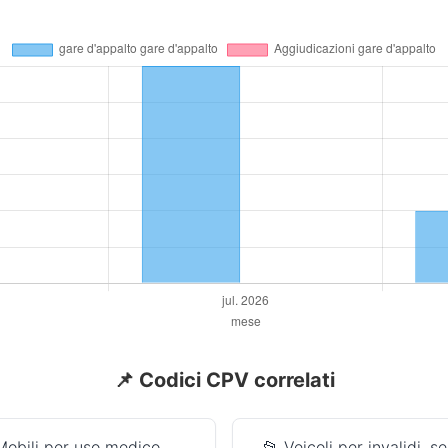
📌 Codici CPV correlati
Mobili per uso medico
📂 Veicoli per invalidi, se