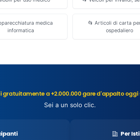
pparecchiatura medica
📂 Articoli di carta pe
informatica
ospedaliero
 gratuitamente a +2.000.000 gare d'appalto oggi 
Sei a un solo clic.
cipanti
Per Ist