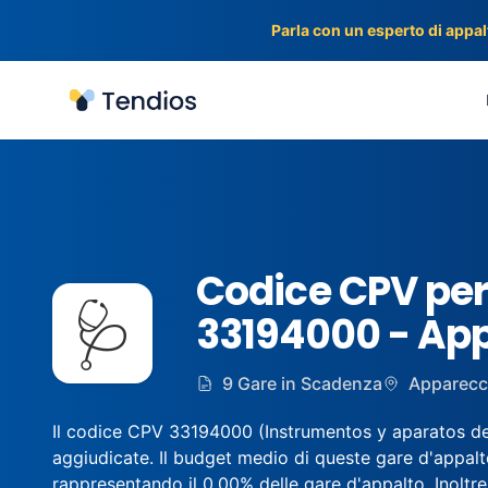
Parla con un esperto di appalt
Tendios
Codice CPV per
🩺
33194000 - App
9 Gare in Scadenza
Apparecch
Il codice CPV 33194000 (Instrumentos y aparatos de tr
aggiudicate. Il budget medio di queste gare d'appalt
rappresentando il 0.00% delle gare d'appalto. Inoltre, 