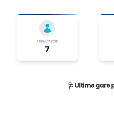
APPALTATORI
7
🩺 Ultime gare 