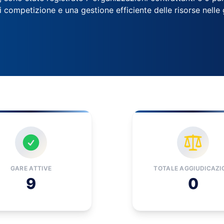
di competizione e una gestione efficiente delle risorse nell
GARE ATTIVE
TOTALE AGGIUDICAZI
9
0