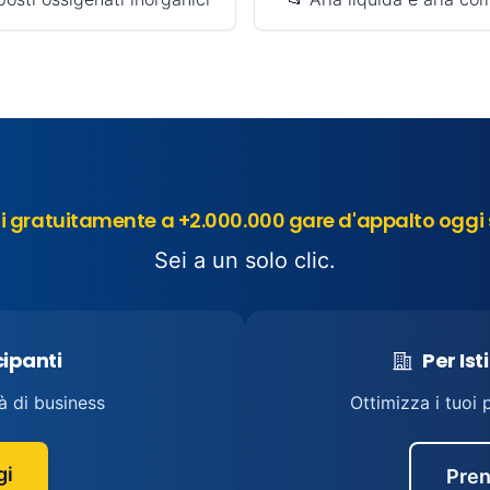
 gratuitamente a +2.000.000 gare d'appalto oggi 
Sei a un solo clic.
cipanti
Per Ist
à di business
Ottimizza i tuoi 
gi
Pren