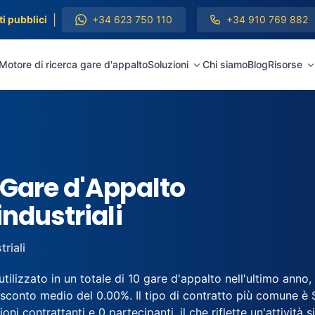
|
i pubblici
+34 623 750 110
+34 910 769 882
Motore di ricerca gare d'appalto
Soluzioni
Chi siamo
Blog
Risorse
 Gare d'Appalto
industriali
riali
tilizzato in un totale di 10 gare d'appalto nell'ultimo anno,
sconto medio del 0.00%. Il tipo di contratto più comune è 
oni contrattanti e 0 partecipanti, il che riflette un'attività 