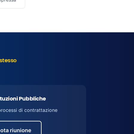
stesso
ituzioni Pubbliche
processi di contrattazione
ota riunione