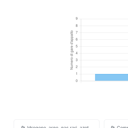
📂 Idrogeno, argo, gas rari, azot...
📂 Comp