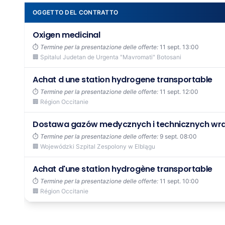
OGGETTO DEL CONTRATTO
Oxigen medicinal
⏱️
Termine per la presentazione delle offerte:
11 sept. 13:00
🏢 Spitalul Judetan de Urgenta "Mavromati" Botosani
Achat d une station hydrogene transportable
⏱️
Termine per la presentazione delle offerte:
11 sept. 12:00
🏢 Région Occitanie
Dostawa gazów medycznych i technicznych wraz 
⏱️
Termine per la presentazione delle offerte:
9 sept. 08:00
🏢 Wojewódzki Szpital Zespolony w Elblągu
Achat d'une station hydrogène transportable
⏱️
Termine per la presentazione delle offerte:
11 sept. 10:00
🏢 Région Occitanie