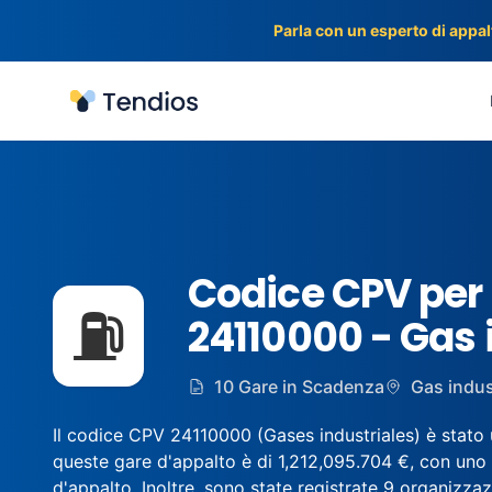
Parla con un esperto di appalt
Tendios
Codice CPV per
⛽
24110000 - Gas 
10 Gare in Scadenza
Gas indust
Il codice CPV 24110000 (Gases industriales) è stato u
queste gare d'appalto è di 1,212,095.704 €, con uno 
d'appalto. Inoltre, sono state registrate 9 organizzazi