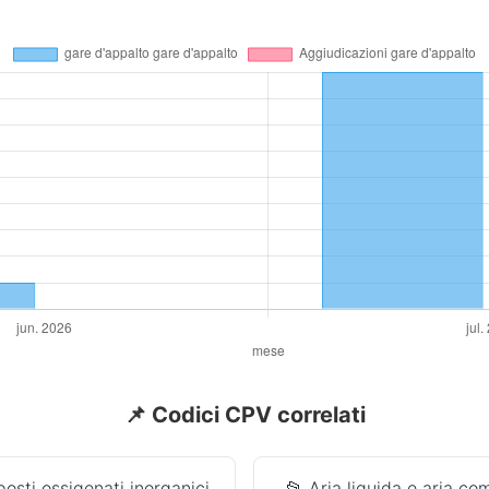
📌 Codici CPV correlati
osti ossigenati inorganici
📂 Aria liquida e aria c