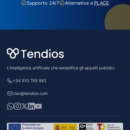
Supporto 24/7
Alternativa a
PLACE
Footer
L'intelligenza artificiale che semplifica gli appalti pubblici.
+34 910 769 882
ciao@tendios.com
WhatsApp
Instagram
X
LinkedIn
YouTube