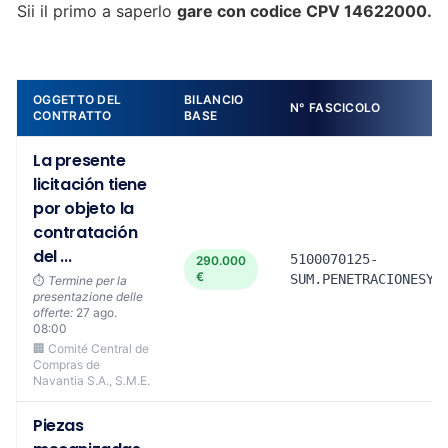
Sii il primo a saperlo
gare con codice CPV 14622000.
OGGETTO DEL
BILANCIO
N° FASCICOLO
CONTRATTO
BASE
La presente
licitación tiene
por objeto la
contratación
del ...
5100070125-
290.000
€
SUM.PENETRACIONESYM
⏱️
Termine per la
presentazione delle
offerte:
27 ago.
08:00
🏢 Comité Central de
Compras de
Navantia S.A., S.M.E.
Piezas