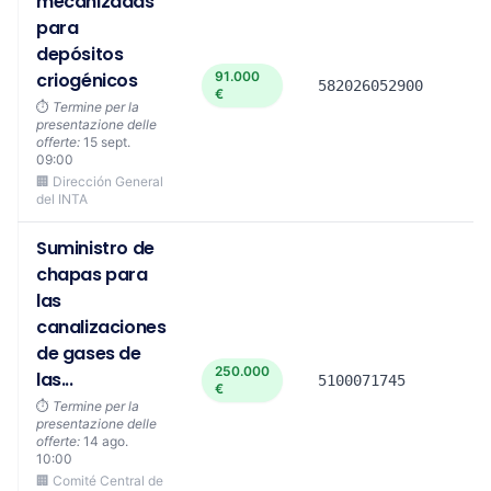
mecanizadas
para
depósitos
criogénicos
91.000
582026052900
€
⏱️
Termine per la
presentazione delle
offerte:
15 sept.
09:00
🏢 Dirección General
del INTA
Suministro de
chapas para
las
canalizaciones
de gases de
250.000
las...
5100071745
€
⏱️
Termine per la
presentazione delle
offerte:
14 ago.
10:00
🏢 Comité Central de