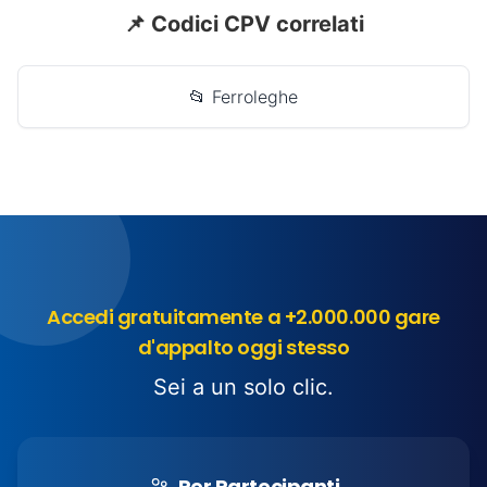
📌 Codici CPV correlati
📂 Ferroleghe
Accedi gratuitamente a +2.000.000 gare
d'appalto oggi stesso
Sei a un solo clic.
Per Partecipanti