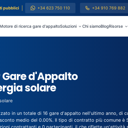
|
i pubblici
+34 623 750 110
+34 910 769 882
Motore di ricerca gare d'appalto
Soluzioni
Chi siamo
Blog
Risorse
 Gare d'Appalto
rgia solare
solare
zato in un totale di 16 gare d'appalto nell'ultimo anno, di 
sconto medio del 0.00%. Il tipo di contratto più comune è 
oni contrattanti e 0 partecipanti, il che riflette un'attività