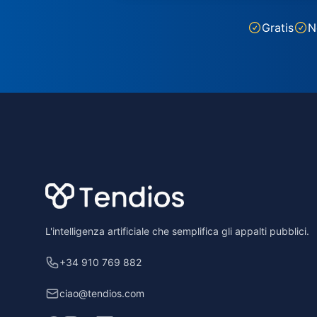
Gratis
N
Footer
L'intelligenza artificiale che semplifica gli appalti pubblici.
+34 910 769 882
ciao@tendios.com