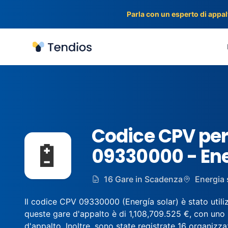
Parla con un esperto di appalt
Tendios
Codice CPV per
🔋
09330000 - Ene
16 Gare in Scadenza
Energia 
Il codice CPV 09330000 (Energía solar) è stato utiliz
queste gare d'appalto è di 1,108,709.525 €, con uno 
d'appalto. Inoltre, sono state registrate 16 organizzazi