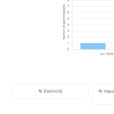
📂 Elettricità
📂 Vapo