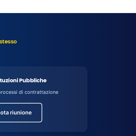
stesso
ituzioni Pubbliche
processi di contrattazione
ota riunione