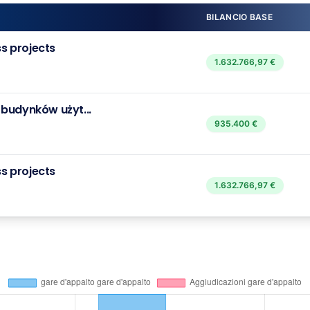
BILANCIO BASE
ss projects
1.632.766,97 €
 budynków użyt...
935.400 €
ss projects
1.632.766,97 €