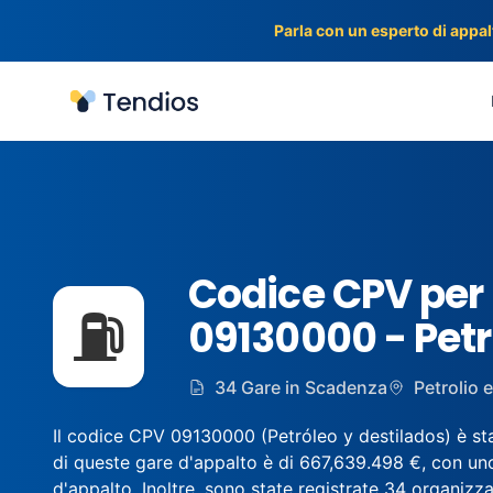
Parla con un esperto di appalt
Tendios
Codice CPV per
⛽
09130000 - Petrol
34 Gare in Scadenza
Petrolio e 
Il codice CPV 09130000 (Petróleo y destilados) è stat
di queste gare d'appalto è di 667,639.498 €, con uno
d'appalto. Inoltre, sono state registrate 34 organizzaz