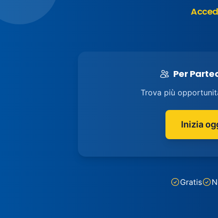
Accedi
Per Parte
Trova più opportunit
Inizia og
Gratis
N