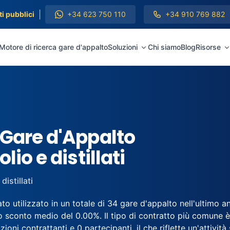
|
i pubblici
+34 623 750 110
+34 910 769 882
Motore di ricerca gare d'appalto
Soluzioni
Chi siamo
Blog
Risorse
 Gare d'Appalto
io e distillati
distillati
o utilizzato in un totale di 34 gare d'appalto nell'ultimo a
 sconto medio del 0.00%. Il tipo di contratto più comune è
ioni contrattanti e 0 partecipanti, il che riflette un'attività