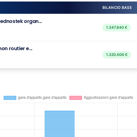
BILANCIO BASE
ednostek organ...
1.347.840 €
n routier e...
1.320.000 €