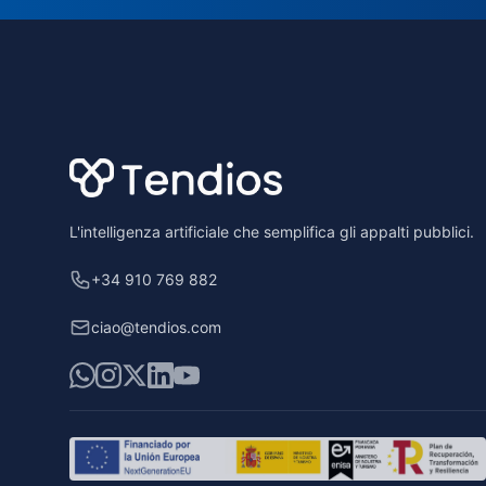
Footer
L'intelligenza artificiale che semplifica gli appalti pubblici.
+34 910 769 882
ciao@tendios.com
WhatsApp
Instagram
X
LinkedIn
YouTube