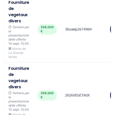
Fourniture
de
vegetaux
divers
⏱️
Termine per
356.000
3boamp2674904
la
€
presentazione
delle offerte:
10 sept. 10:00
🏢 Mairie de
La Grande
Motte
Fourniture
de
vegetaux
divers
⏱️
Termine per
356.000
2026VEGETAUX
la
€
presentazione
delle offerte:
10 sept. 10:00
🏢 Mairie de