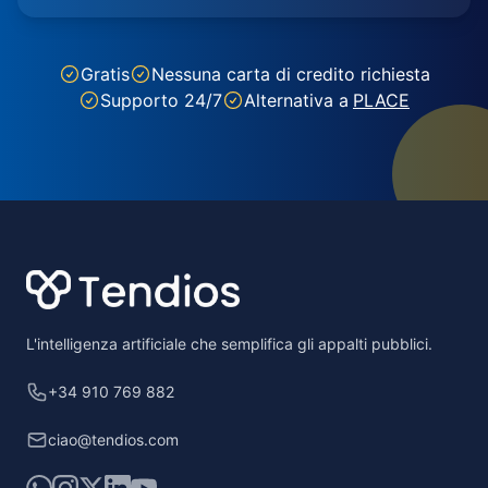
Gratis
Nessuna carta di credito richiesta
Supporto 24/7
Alternativa a
PLACE
Footer
L'intelligenza artificiale che semplifica gli appalti pubblici.
+34 910 769 882
ciao@tendios.com
WhatsApp
Instagram
X
LinkedIn
YouTube