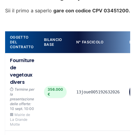
Sii il primo a saperlo
gare con codice CPV 03451200.
OGGETTO
BILANCIO
DEL
N° FASCICOLO
DE
BASE
CONTRATTO
Fourniture
de
vegetaux
divers
⏱️
Termine per
356.000
13joue005192632026
la
€
presentazione
delle offerte:
10 sept. 10:00
🏢 Mairie de
La Grande
Motte