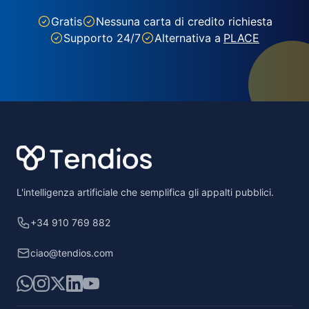
Gratis
Nessuna carta di credito richiesta
Supporto 24/7
Alternativa a
PLACE
Footer
L'intelligenza artificiale che semplifica gli appalti pubblici.
+34 910 769 882
ciao@tendios.com
WhatsApp
Instagram
X
LinkedIn
YouTube