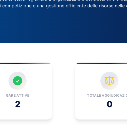
di competizione e una gestione efficiente delle risorse nell
GARE ATTIVE
TOTALE AGGIUDICAZI
2
0