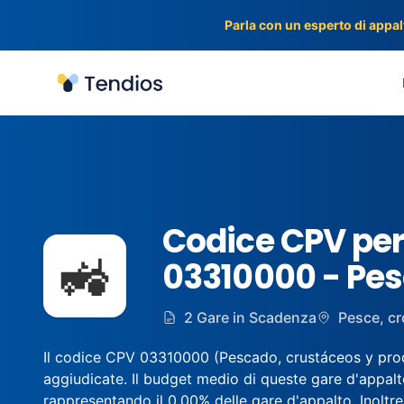
Parla con un esperto di appalt
Tendios
Codice CPV per
🚜
03310000 - Pesc
2 Gare in Scadenza
Pesce, cr
Il codice CPV 03310000 (Pescado, crustáceos y produc
aggiudicate. Il budget medio di queste gare d'appalt
rappresentando il 0.00% delle gare d'appalto. Inoltre, 