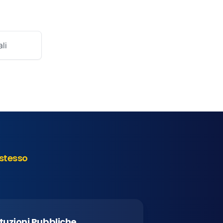
li
stesso
ituzioni Pubbliche