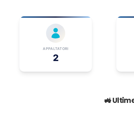
APPALTATORI
2
🚜 Ultim