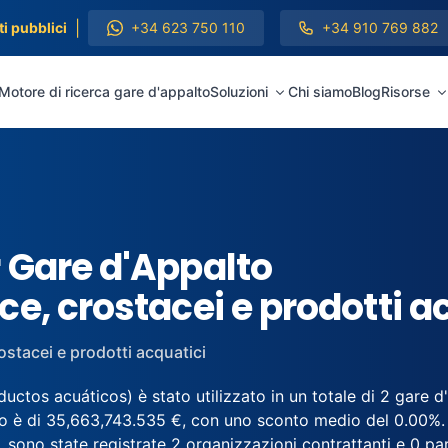
|
i pubblici
+34 623 750 110
+34 910 769 882
Motore di ricerca gare d'appalto
Soluzioni
Chi siamo
Blog
Risorse
 Gare d'Appalto
e, crostacei e prodotti a
ostacei e prodotti acquatici
tos acuáticos) è stato utilizzato in un totale di 2 gare d'a
o è di 35,663,743.535 €, con uno sconto medio del 0.00%. I
sono state registrate 2 organizzazioni contrattanti e 0 partec