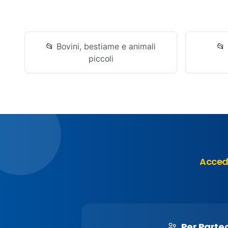
📂 Bovini, bestiame e animali
📂 
piccoli
Accedi
Per Parte