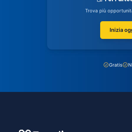
Trova più opportunit
Inizia og
Gratis
N
Footer