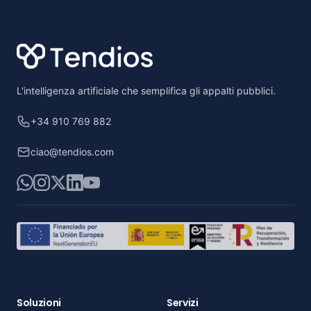
Footer
L'intelligenza artificiale che semplifica gli appalti pubblici.
+34 910 769 882
ciao@tendios.com
WhatsApp
Instagram
X
LinkedIn
YouTube
Soluzioni
Servizi