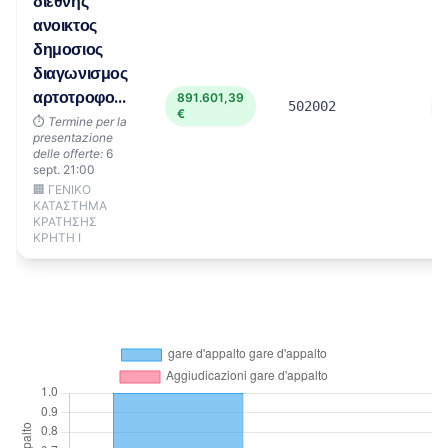
διεθνης
ανοικτος
δημοσιος
διαγωνισμος
αρτοτροφο...
891.601,39
502002
€
⏱️
Termine per la
presentazione
delle offerte:
6
sept. 21:00
🏢 ΓΕΝΙΚΟ
ΚΑΤΑΣΤΗΜΑ
ΚΡΑΤΗΣΗΣ
ΚΡΗΤΗ Ι