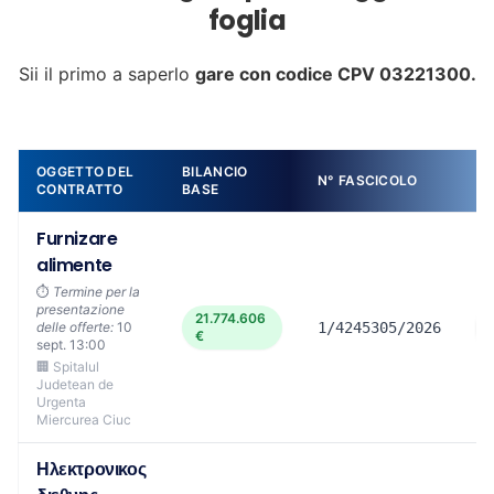
foglia
Sii il primo a saperlo
gare con codice CPV 03221300.
OGGETTO DEL
BILANCIO
N° FASCICOLO
DE
CONTRATTO
BASE
Furnizare
alimente
⏱️
Termine per la
presentazione
21.774.606
delle offerte:
10
1/4245305/2026
€
sept. 13:00
🏢 Spitalul
Judetean de
Urgenta
Miercurea Ciuc
Ηλεκτρονικος