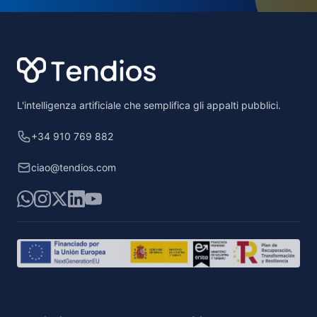
Footer
L'intelligenza artificiale che semplifica gli appalti pubblici.
+34 910 769 882
ciao@tendios.com
WhatsApp
Instagram
X
LinkedIn
YouTube