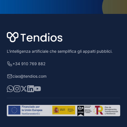
Footer
L'intelligenza artificiale che semplifica gli appalti pubblici.
+34 910 769 882
ciao@tendios.com
WhatsApp
Instagram
X
LinkedIn
YouTube