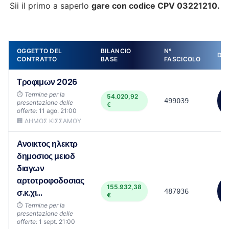
Sii il primo a saperlo
gare con codice CPV 03221210.
OGGETTO DEL
BILANCIO
N°
DE
CONTRATTO
BASE
FASCICOLO
Τροφιμων 2026
V
⏱️
Termine per la
54.020,92
499039
d
presentazione delle
€
p
offerte:
11 ago. 21:00
🏢 ΔΗΜΟΣ ΚΙΣΣΑΜΟΥ
Ανοικτος ηλεκτρ
δημοσιος μειοδ
διαγων
αρτοτροφοδοσιας
V
155.932,38
σ.κ.χι...
487036
d
€
p
⏱️
Termine per la
presentazione delle
offerte:
1 sept. 21:00