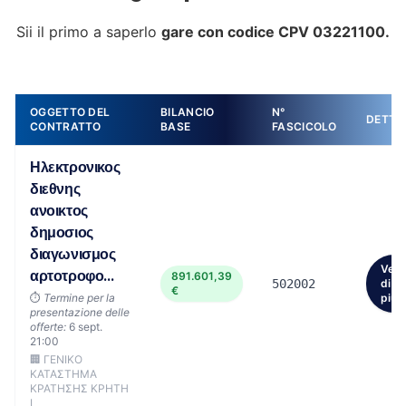
Sii il primo a saperlo
gare con codice CPV 03221100.
OGGETTO DEL
BILANCIO
N°
DETTA
CONTRATTO
BASE
FASCICOLO
Ηλεκτρονικος
διεθνης
ανοικτος
δημοσιος
διαγωνισμος
Vedi
αρτοτροφο...
891.601,39
502002
di
€
⏱️
Termine per la
più
presentazione delle
offerte:
6 sept.
21:00
🏢 ΓΕΝΙΚΟ
ΚΑΤΑΣΤΗΜΑ
ΚΡΑΤΗΣΗΣ ΚΡΗΤΗ
Ι