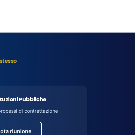
stesso
ituzioni Pubbliche
processi di contrattazione
ota riunione