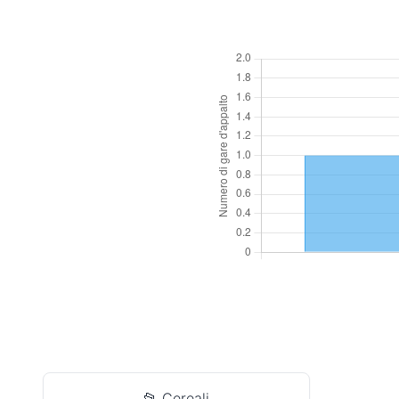
📂 Cereali