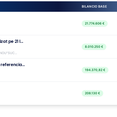
BILANCIO BASE
21.774.606 €
t pe 21 l...
8.010.250 €
NOU"SUC...
referencia...
194.370,82 €
208.130 €