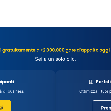
 gratuitamente a +2.000.000 gare d'appalto oggi 
Sei a un solo clic.
cipanti
Per Ist
à di business
Ottimizza i tuoi 
gi
Pren