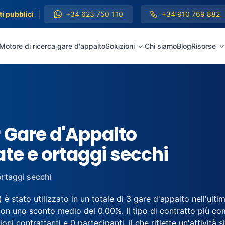
|
i pubblici
+34 623 750 110
+34 910 769 882
Motore di ricerca gare d'appalto
Soluzioni
Chi siamo
Blog
Risorse
 Gare d'Appalto
te e ortaggi secchi
ortaggi secchi
stato utilizzato in un totale di 3 gare d'appalto nell'ultim
on uno sconto medio del 0.00%. Il tipo di contratto più co
oni contrattanti e 0 partecipanti, il che riflette un'attività 