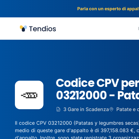
Parla con un esperto di appalt
Tendios
Codice CPV per
🥕
03212000 - Pata
3 Gare in Scadenza
Patate e 
Il codice CPV 03212000 (Patatas y legumbres secas) è 
medio di queste gare d'appalto è di 397,158.083 €, c
d'appalto. Inoltre, sono state registrate 3 organizzazi