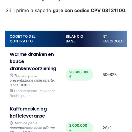
Sii il primo a saperlo
gare con codice CPV 03131100.
OGGETTO DEL
BILANCIO
N°
CONTRATTO
BASE
FASCICOLO
Warme dranken en
koude
drankenvoorziening
20.600.000
600826
⏱️
Termine per la
€
presentazione delle offerte:
8 oct. 08:00
🏢 Dienstencentrum voor de
Rechtspraak
Kaffemaskin og
kaffeleveranse
⏱️
Termine per la
2.000.000
presentazione delle offerte:
26/1
€