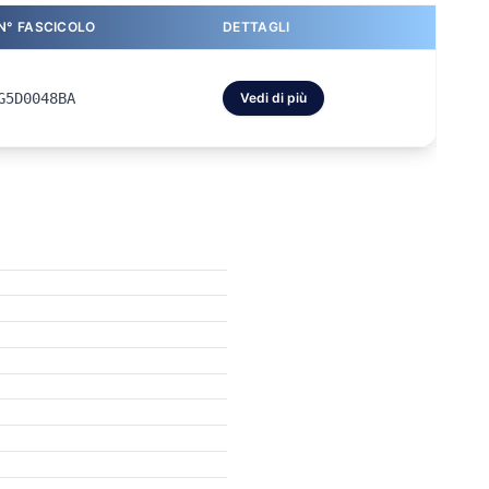
N° FASCICOLO
DETTAGLI
G5D0048BA
Vedi di più