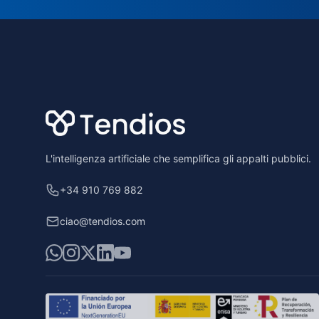
Footer
L'intelligenza artificiale che semplifica gli appalti pubblici.
+34 910 769 882
ciao@tendios.com
WhatsApp
Instagram
X
LinkedIn
YouTube