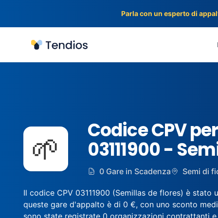
Parla con un esperto di appalt
Tendios
Codice CPV per
🌱
03111900 - Semi 
0 Gare in Scadenza
Semi di fi
Il codice CPV 03111900 (Semillas de flores) è stato ut
queste gare d'appalto è di 0 €, con uno sconto medio 
sono state registrate 0 organizzazioni contrattanti e 0