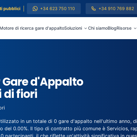
|
i pubblici
+34 623 750 110
+34 910 769 882
Motore di ricerca gare d'appalto
Soluzioni
Chi siamo
Blog
Risorse
 Gare d'Appalto
di fiori
ori
ilizzato in un totale di 0 gare d'appalto nell'ultimo anno, 
del 0.00%. Il tipo di contratto più comune è Servicios, rap
 partecipanti, il che riflette un'attività significativa in que