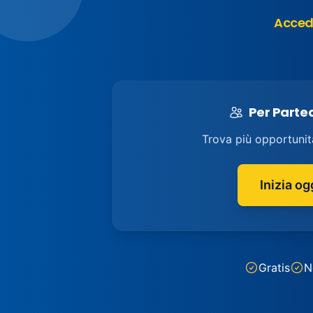
Accedi
Per Parte
Trova più opportunit
Inizia og
Gratis
N