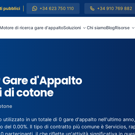
|
i pubblici
+34 623 750 110
+34 910 769 882
Motore di ricerca gare d'appalto
Soluzioni
Chi siamo
Blog
Risorse
 Gare d'Appalto
 di cotone
otone
utilizzato in un totale di 0 gare d'appalto nell'ultimo anno
del 0.00%. Il tipo di contratto più comune è Servicios, rap
 partecipanti, il che riflette un'attività significativa in que