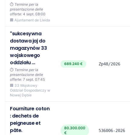
⏱️
Termine per la
presentazione delle
offerte:
4 sept. 08:00
🏢 Ajuntament de Lleida
"sukcesywna
dostawa jaj do
magazynów 33
wojskowego
oddziału ...
689.240 €
Zp48/2026
⏱️
Termine per la
presentazione delle
offerte:
7 sept. 07:45
🏢 33 Wojskowy
Oddział Gospodarczy w
Nowej Dębie
Fourniture coton
: dechets de
peigneuse et
80.300.000
pâte.
536006-2026
€