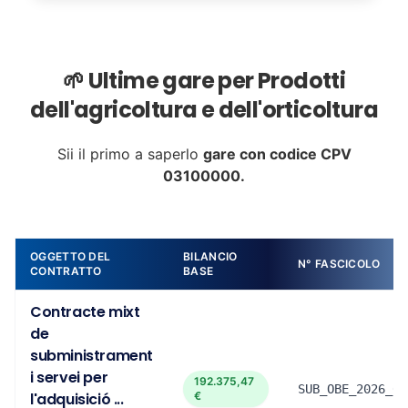
🌱 Ultime gare per Prodotti
dell'agricoltura e dell'orticoltura
Sii il primo a saperlo
gare con codice CPV
03100000.
OGGETTO DEL
BILANCIO
N° FASCICOLO
CONTRATTO
BASE
Contracte mixt
de
subministrament
i servei per
192.375,47
SUB_OBE_2026_00
l'adquisició ...
€