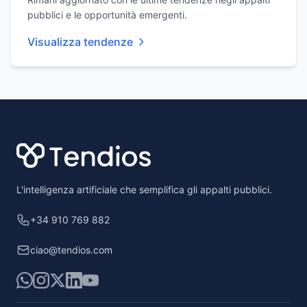
pubblici e le opportunità emergenti.
Visualizza tendenze
Footer
L'intelligenza artificiale che semplifica gli appalti pubblici.
+34 910 769 882
ciao@tendios.com
WhatsApp
Instagram
X
LinkedIn
YouTube