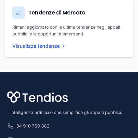
Tendenze di Mercato
📈
Rimani aggiornato con le ultime tendenze negli appalti
pubblici e le opportunità emergenti.
Visualizza tendenze
Footer
L'intelligenza artificiale che semplifica gli appalti pubblici.
+34 910 769 882