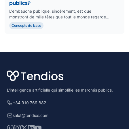
publics?
L'embauche publique, sincèrement, est que
monstront de mille têtes que tout le monde regarde
avec peur ... mais aussi av...
Concepts de base
Footer
L'intelligence artificielle qui simplifie les marchés publics.
+34 910 769 882
salut@tendios.com
WhatsApp
Instagram
X
LinkedIn
YouTube