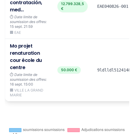
contratación,
12.799.328,5
EAE040826-001
med...
€
⏱️
Date limite de
soumission des offres:
15 sept. 21:59
🏢 EAE
Mo projet
renaturation
cour école du
centre
50.000 €
9ldlldl51241480
⏱️
Date limite de
soumission des offres:
16 sept. 15:00
🏢 VILLE LA GRAND
MAIRIE