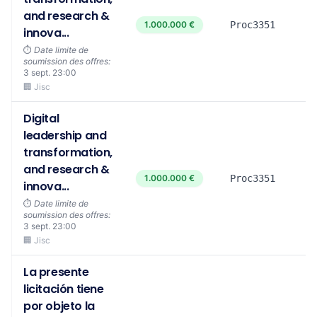
and research &
1.000.000 €
Proc3351
innova...
⏱️
Date limite de
soumission des offres:
3 sept. 23:00
🏢 Jisc
Digital
leadership and
transformation,
and research &
1.000.000 €
Proc3351
innova...
⏱️
Date limite de
soumission des offres:
3 sept. 23:00
🏢 Jisc
La presente
licitación tiene
por objeto la