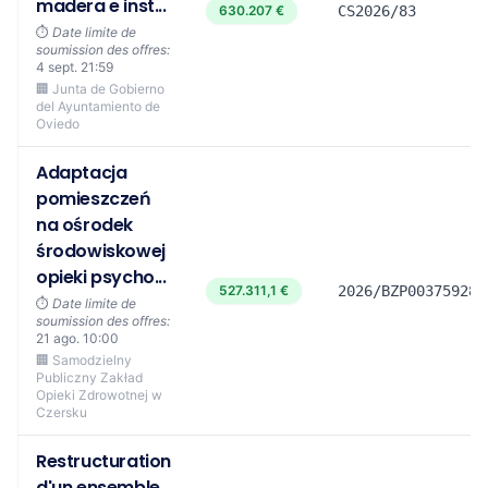
madera e inst...
630.207 €
CS2026/83
⏱️
Date limite de
soumission des offres:
4 sept. 21:59
🏢 Junta de Gobierno
del Ayuntamiento de
Oviedo
Adaptacja
pomieszczeń
na ośrodek
środowiskowej
opieki psycho...
527.311,1 €
2026/BZP00375928/
⏱️
Date limite de
soumission des offres:
21 ago. 10:00
🏢 Samodzielny
Publiczny Zakład
Opieki Zdrowotnej w
Czersku
Restructuration
d'un ensemble