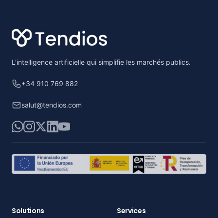
Footer
L'intelligence artificielle qui simplifie les marchés publics.
+34 910 769 882
salut@tendios.com
WhatsApp
Instagram
X
LinkedIn
YouTube
Solutions
Services