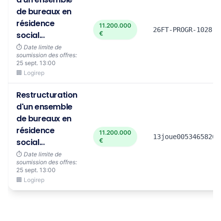
de bureaux en
résidence
11.200.000
26FT-PROGR-1028-Z
social...
€
⏱️
Date limite de
soumission des offres:
25 sept. 13:00
🏢 Logirep
Restructuration
d'un ensemble
de bureaux en
résidence
11.200.000
13joue00534658202
social...
€
⏱️
Date limite de
soumission des offres:
25 sept. 13:00
🏢 Logirep