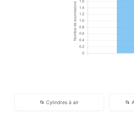
📂 Cylindres à air
📂 A