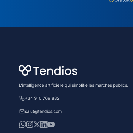
Footer
L'intelligence artificielle qui simplifie les marchés publics.
+34 910 769 882
salut@tendios.com
WhatsApp
Instagram
X
LinkedIn
YouTube