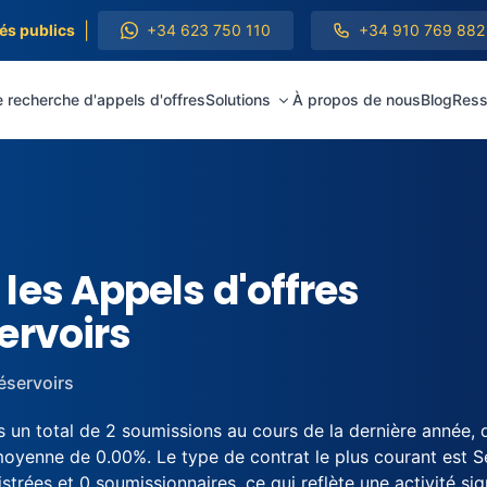
|
és publics
+34 623 750 110
+34 910 769 882
 recherche d'appels d'offres
Solutions
À propos de nous
Blog
Ress
les Appels d'offres
ervoirs
éservoirs
 un total de 2 soumissions au cours de la dernière année,
oyenne de 0.00%. Le type de contrat le plus courant est S
strées et 0 soumissionnaires, ce qui reflète une activité si