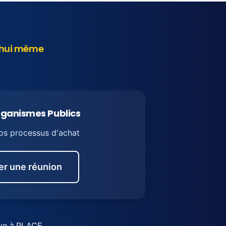
d'hui même
rganismes Publics
os processus d'achat
ier une réunion
ve à
PLACE