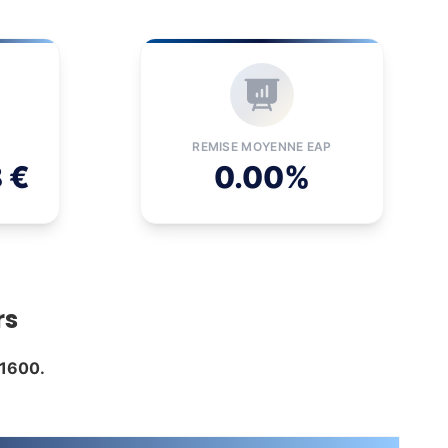
REMISE MOYENNE EAP
 €
0.00%
rs
11600.