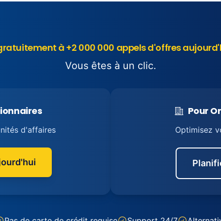
ratuitement à +2 000 000 appels d'offres aujour
Vous êtes à un clic.
ionnaires
Pour O
ités d'affaires
Optimisez v
ourd'hui
Planif
Pas de carte de crédit requise
Support 24/7
Alternati