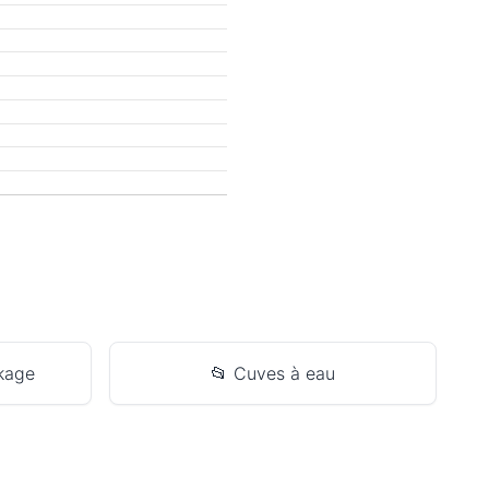
ckage
📂 Cuves à eau