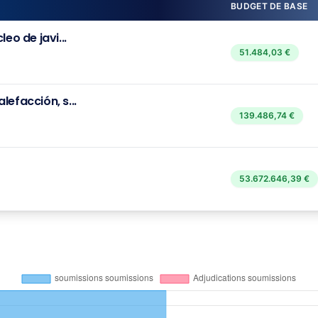
BUDGET DE BASE
eo de javi...
51.484,03 €
efacción, s...
139.486,74 €
53.672.646,39 €