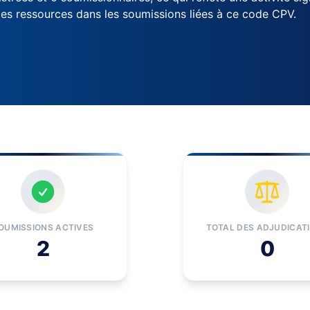
des ressources dans les soumissions liées à ce code CPV.
OUMISSIONS ACTIVES
TOTAL DES ADJUDICAT
2
0