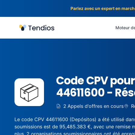
Parlez avec un expert en march
Tendios
Moteur de
Code CPV pour 
📦
44611600 - Rés
2 Appels d'offres en cours
R
Le code CPV 44611600 (Depósitos) a été utilisé dans
soumissions est de 95,485.383 €, avec une remise m
plus, 2 organisations soumissionnaires ont été enregi