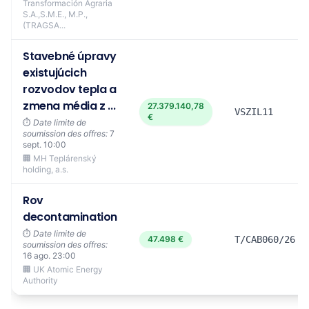
Transformación Agraria
S.A.,S.M.E., M.P.,
(TRAGSA...
Stavebné úpravy
existujúcich
rozvodov tepla a
zmena média z ...
27.379.140,78
VSZIL11
€
⏱️
Date limite de
soumission des offres:
7
sept. 10:00
🏢 MH Teplárenský
holding, a.s.
Rov
decontamination
⏱️
Date limite de
47.498 €
T/CAB060/26
soumission des offres:
16 ago. 23:00
🏢 UK Atomic Energy
Authority