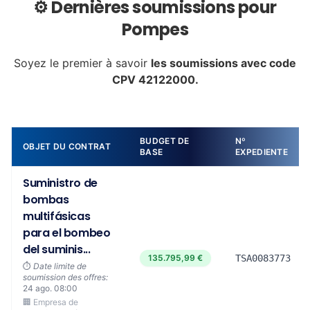
⚙️ Dernières soumissions pour
Pompes
Soyez le premier à savoir
les soumissions avec code
CPV 42122000.
BUDGET DE
Nº
OBJET DU CONTRAT
BASE
EXPEDIENTE
Suministro de
bombas
multifásicas
para el bombeo
del suminis...
135.795,99 €
TSA0083773
⏱️
Date limite de
soumission des offres:
24 ago. 08:00
🏢 Empresa de