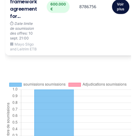
framework
600.000
Voir
8786756
agreement
€
plus
for...
⏱️
Date limite
de soumission
des offres:
10
sept. 21:00
🏢 Mayo Sligo
and Leitrim ETB