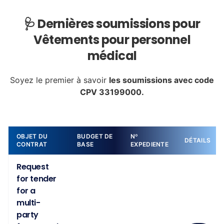
🩺 Dernières soumissions pour
Vêtements pour personnel
médical
Soyez le premier à savoir
les soumissions avec code
CPV 33199000.
OBJET DU
BUDGET DE
Nº
DÉTAILS
CONTRAT
BASE
EXPEDIENTE
Request
for tender
for a
multi-
party